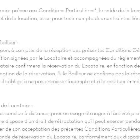
raire prévue aux Conditions Particulières*, le solde de la loc
t de la location, et ce pour tenir compte des contraintes liées
ailleur :
jours à compter de la réception des présentes Conditions Gé
cation signées par le Locataire et accompagnées du règlement
taire confirmera la réservation du Locataire, en fonction de 
ception de la réservation. Si le Bailleur ne confirme pas la ré
, il s’oblige à ne pas encaisser l’acompte et à le restituer im
 du Locataire :
st conclue à distance, pour un usage étranger à l’activité pro
re dispose d’un droit de rétractation qu’il peut exercer penda
ter de son acceptation des présentes Conditions Particulière
ande de réservation du Locataire, conformément aux disposit