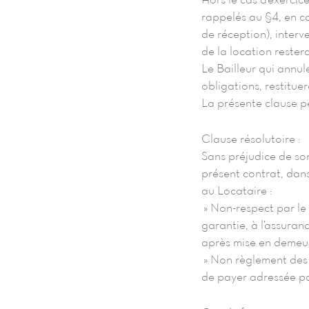
Hors le cas d’exercic
rappelés au §4, en c
de réception), interv
de la location restera
Le Bailleur qui annu
obligations, restitue
La présente clause p
Clause résolutoire :
Sans préjudice de son 
présent contrat, dans
au Locataire :
» Non-respect par le 
garantie, à l’assuran
après mise en demeur
» Non règlement des 
de payer adressée pa