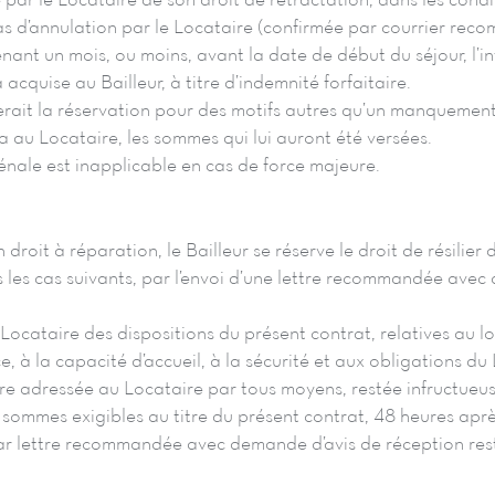
e par le Locataire de son droit de rétractation, dans les condi
as d’annulation par le Locataire (confirmée par courrier re
enant un mois, ou moins, avant la date de début du séjour, l’
 acquise au Bailleur, à titre d’indemnité forfaitaire.
lerait la réservation pour des motifs autres qu’un manquemen
ra au Locataire, les sommes qui lui auront été versées.
énale est inapplicable en cas de force majeure.
droit à réparation, le Bailleur se réserve le droit de résilier d
 les cas suivants, par l’envoi d’une lettre recommandée avec
Locataire des dispositions du présent contrat, relatives au l
ce, à la capacité d’accueil, à la sécurité et aux obligations d
e adressée au Locataire par tous moyens, restée infructueus
sommes exigibles au titre du présent contrat, 48 heures apr
r lettre recommandée avec demande d’avis de réception rest