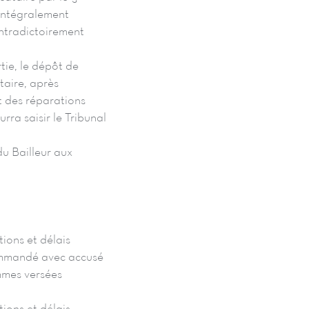
 intégralement
ontradictoirement
tie, le dépôt de
taire, après
t des réparations
urra saisir le Tribunal
du Bailleur aux
tions et délais
commandé avec accusé
ommes versées