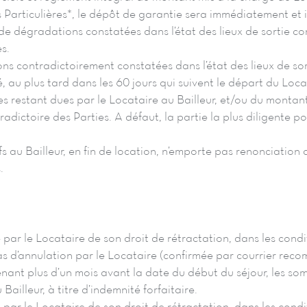
 Particulières*, le dépôt de garantie sera immédiatement et
 de dégradations constatées dans l’état des lieux de sortie c
es.
s contradictoirement constatées dans l’état des lieux de sor
é, au plus tard dans les 60 jours qui suivent le départ du Loca
 restant dues par le Locataire au Bailleur, et/ou du montan
radictoire des Parties. A défaut, la partie la plus diligente po
fs au Bailleur, en fin de location, n’emporte pas renonciation 
.
e par le Locataire de son droit de rétractation, dans les condi
as d’annulation par le Locataire (confirmée par courrier re
enant plus d’un mois avant la date du début du séjour, les s
Bailleur, à titre d’indemnité forfaitaire.