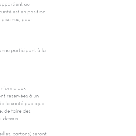
appartient au
curité est en position
 piscines, pour
onne participant à la
conforme aux
ont réservées à un
de la santé publique.
e, de faire des
i-dessus.
illes, cartons) seront