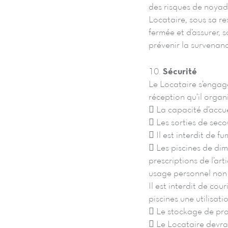
des risques de noyad
Locataire, sous sa res
fermée et d’assurer, 
prévenir la survenanc
10.
Sécurité
Le Locataire s’engage
réception qu’il organ
 La capacité d’accue
 Les sorties de seco
 Il est interdit de fu
 Les piscines de di
prescriptions de l’ar
usage personnel non c
Il est interdit de co
piscines une utilisat
 Le stockage de pro
 Le Locataire devra 