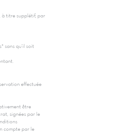
à titre supplétif, par
* sans qu’il soit
entant.
éservation effectuée
ativement être
at, signées par le
nditions
en compte par le