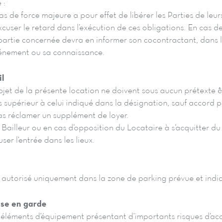
 :
s de force majeure a pour effet de libérer les Parties de leur
xcuser le retard dans l’exécution de ces obligations. En cas 
partie concernée devra en informer son cocontractant, dans le
vénement ou sa connaissance.
l
objet de la présente location ne doivent sous aucun prétexte 
supérieur à celui indiqué dans la désignation, sauf accord p
as réclamer un supplément de loyer.
Bailleur ou en cas d’opposition du Locataire à s’acquitter du
user l’entrée dans les lieux.
 autorisé uniquement dans la zone de parking prévue et indi
ise en garde
s éléments d’équipement présentant d’importants risques d’acc