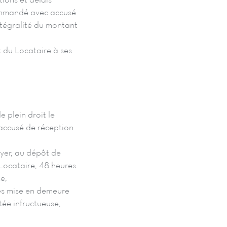
tions et délais
commandé avec accusé
intégralité du montant
t du Locataire à ses
e plein droit le
 accusé de réception
oyer, au dépôt de
u Locataire, 48 heures
e,
ès mise en demeure
ée infructueuse,