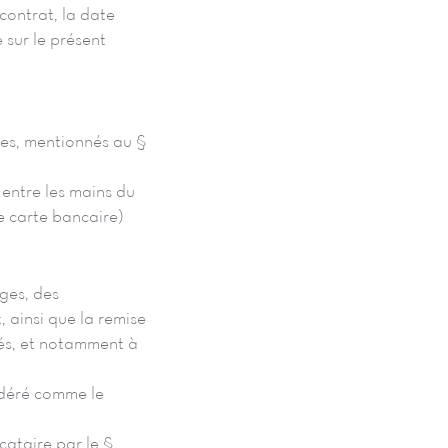
contrat, la date
 sur le présent
les, mentionnés au §
 entre les mains du
e carte bancaire)
ges, des
 ainsi que la remise
ués, et notamment à
idéré comme le
cataire par le §