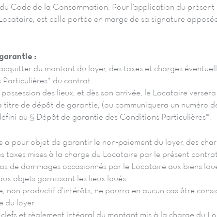
 du Code de la Consommation. Pour l’application du présent 
Locataire, est celle portée en marge de sa signature apposée
garantie :
acquitter du montant du loyer, des taxes et charges éventuel
Particulières* du contrat.
e possession des lieux, et dès son arrivée, le Locataire versera
à titre de dépôt de garantie, (ou communiquera un numéro d
éfini au § Dépôt de garantie des Conditions Particulières*.
 a pour objet de garantir le non-paiement du loyer, des char
taxes mises à la charge du Locataire par le présent contrat,
 cas de dommages occasionnés par le Locataire aux biens lo
 aux objets garnissant les lieux loués.
, non productif d’intérêts, ne pourra en aucun cas être cons
 du loyer.
 clefs et règlement intégral du montant mis à la charge du Lo