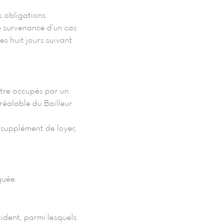
s obligations
de survenance d’un cas
s huit jours suivant
être occupés par un
réalable du Bailleur
 supplément de loyer,
quée.
ident, parmi lesquels