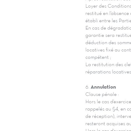
Loyer des Conditions
restitué en l’absence
établi entre les Parti
En cas de dégradation
garantie sera restitu
déduction des sommes
locatives fixé au cont
compétent ;
La restitution des cle
réparations locatives
6.
Annulation
Clause pénale :
Hors le cas d’exercic
rappelés au §4, en c
de réception), interv
resteront acquises au 