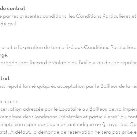
 du contrat
 par les présentes conditions, les Conditions Particulières et, 
de civil.
 droit à l’expiration du terme fixé aux Conditions Particulières
ngé.
rorogée sans l’accord préalable du Bailleur ou de son représ
trat
est réputé formé qu’après acceptation par le Bailleur de la r
cataire :
ervation adressée par le Locataire au Bailleur, devra impér
mplaire des Conditions Générales et particulières* du contr
compte correspondant au montant indiqué au § Loyer des Co
trat. A défaut, la demande de réservation ne sera pas prise 