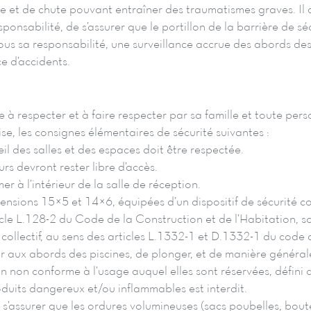
e et de chute pouvant entraîner des traumatismes graves. Il 
ponsabilité, de s’assurer que le portillon de la barrière de sé
sous sa responsabilité, une surveillance accrue des abords des
e d’accidents.
 à respecter et à faire respecter par sa famille et toute pers
ise, les consignes élémentaires de sécurité suivantes :
il des salles et des espaces doit être respectée.
urs devront rester libre d’accès.
mer à l’intérieur de la salle de réception.
mensions 15×5 et 14×6, équipées d’un dispositif de sécurité 
ticle L.128-2 du Code de la Construction et de l’Habitation, s
ollectif, au sens des articles L.1332-1 et D.1332-1 du code 
urir aux abords des piscines, de plonger, et de manière général
ion non conforme à l’usage auquel elles sont réservées, défini c
duits dangereux et/ou inflammables est interdit.
s’assurer que les ordures volumineuses (sacs poubelles, boute