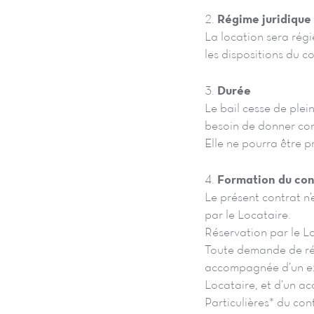
2.
Régime juridique
La location sera régie
les dispositions du co
3.
Durée
Le bail cesse de plein
besoin de donner co
Elle ne pourra être p
4.
Formation du con
Le présent contrat n’
par le Locataire.
Réservation par le Lo
Toute demande de rés
accompagnée d’un exe
Locataire, et d’un a
Particulières* du con