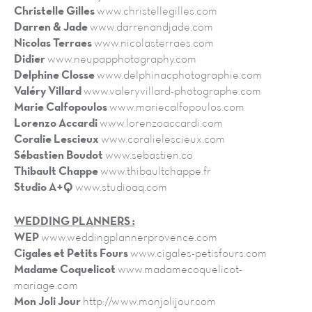
Christelle Gilles
www.christellegilles.com
Darren & Jade
www.darrenandjade.com
Nicolas Terraes
www.nicolasterraes.com
Didier
www.neupapphotography.com
Delphine Closse
www.delphinacphotographie.com
Valéry Villard
www.valeryvillard-photographe.com
Marie Calfopoulos
www.mariecalfopoulos.com
Lorenzo Accardi
www.lorenzoaccardi.com
Coralie Lescieux
www.coralielescieux.com
Sébastien Boudot
www.sebastien.co
Thibault Chappe
www.thibaultchappe.fr
Studio A+Q
www.studioaq.com
WEDDING PLANNERS :
WEP
www.weddingplannerprovence.com
Cigales et Petits Fours
www.cigales-petisfours.com
Madame Coquelicot
www.madamecoquelicot-
mariage.com
Mon Joli Jour
http://www.monjolijour.com