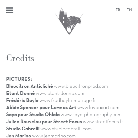
FR
EN
Credits
PICTURES
:
Bleucitron Anticliché
www.bleucitronprod.com
Etant Donné
www.etant-donne.com
Frédéric Bayle
www.fredbayle-mariage.fr
Abbie Spencer
pour Love as Art
www.loveasart.com
Saya pour Studio Ohlala
www.saya-photography.com
Julien Rouvelou pour Street Focus
www.streetfocus.f
r
Studio Cabrelli
www.studiocabrelli.com
Jen Marino
www.jenmarino.com